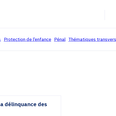
s
Protection de l’enfance
Pénal
Thématiques transvers
ation
t pratiques
Avis et réactions de l’AFMJF
Avis et réactions de l’AF
Radicalisation
rapports
Thématiques
Thématiques
Mineurs non-acc
n
ues
Rapports
Rapports
La Défense des m
Textes juridiques
Textes juridiques
la délinquance des