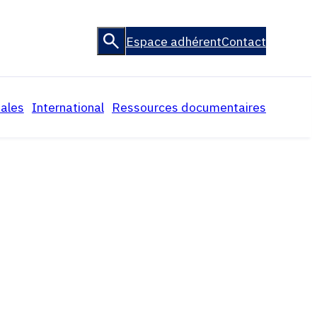
Espace adhérent
Contact
ales
International
Ressources documentaires
L’Association Internationale des
Textes législatifs et
MJF
Magistrats de la Jeunesse et de
règlementaires, jurisprudence
la Famille (AIMJF)
ompagnés
Rapports
Droit comparé
ineurs
L’AFMJF dans les médias
La justice des mineurs pays par
pays
Liens utiles
Archives
Vidéos
La revue Mélampous de
l’AFMJF