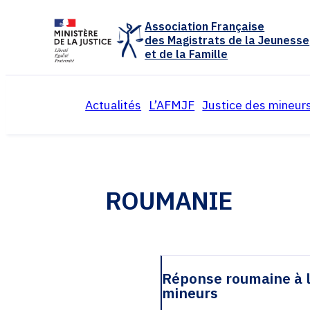
Panneau de gestion des cookies
Association Française
des Magistrats de la Jeunesse
et de la Famille
Actualités
L’AFMJF
Justice des mineur
Présentation de l’associ
Organisation e
Colloques annuels
Réflexions et 
ROUMANIE
Activités de l’associatio
Textes juridiq
Calendrier
Archives
Archives
Réponse roumaine à 
mineurs