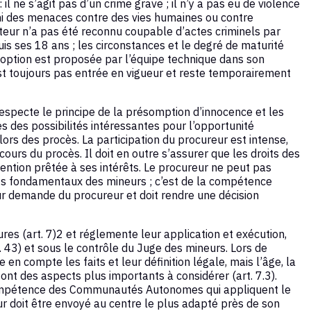
 il ne s’agit pas d’un crime grave ; il n’y a pas eu de violence
 ni des menaces contre des vies humaines ou contre
uteur n’a pas été reconnu coupable d’actes criminels par
uis ses 18 ans ; les circonstances et le degré de maturité
le option est proposée par l’équipe technique dans son
est toujours pas entrée en vigueur et reste temporairement
especte le principe de la présomption d’innocence et les
es des possibilités intéressantes pour l’opportunité
rs des procès. La participation du procureur est intense,
 cours du procès. Il doit en outre s’assurer que les droits des
tention prêtée à ses intérêts. Le procureur ne peut pas
oits fondamentaux des mineurs ; c’est de la compétence
ur demande du procureur et doit rendre une décision
res (art. 7)2 et réglemente leur application et exécution,
t. 43) et sous le contrôle du Juge des mineurs. Lors de
 en compte les faits et leur définition légale, mais l’âge, la
sont des aspects plus importants à considérer (art. 7.3).
compétence des Communautés Autonomes qui appliquent le
eur doit être envoyé au centre le plus adapté près de son