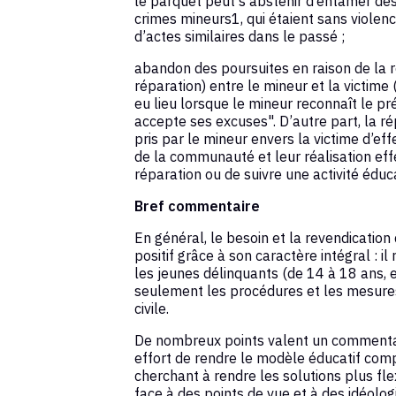
le parquet peut s’abstenir d’entamer des
crimes mineurs1, qui étaient sans violen
d’actes similaires dans le passé ;
abandon des poursuites en raison de la r
réparation) entre le mineur et la victime (a
eu lieu lorsque le mineur reconnaît le pr
accepte ses excuses". D’autre part, la 
pris par le mineur envers la victime d’eff
de la communauté et leur réalisation eff
réparation ou de suivre une activité éduca
Bref commentaire
En général, le besoin et la revendication 
positif grâce à son caractère intégral : 
les jeunes délinquants (de 14 à 18 ans,
seulement les procédures et les mesures,
civile.
De nombreux points valent un commentai
effort de rendre le modèle éducatif comp
cherchant à rendre les solutions plus fle
face à des points de vue et à des idéolog