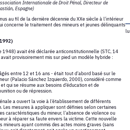
Association Internationale de Droit Pénal, Directeur de
bastián, Espagne)
 au fil de la dernière décennie du XXe siècle à l’intérieur
ui concerne le traitement des mineurs et jeunes délinquants
lu
-1992)
de 1948) avait été déclarée anticonstitutionnelle (STC, 14
 avait provisoirement mis sur pied un modèle hybride :
gés entre 12 et 16 ans - était tout d’abord basé sur le
mineur (Palacio Sánchez Izquierdo, 2000), considéré comme
n et qui se résume aux besoins d’éducation et de
 punition ou de répression.
nale a ouvert la voie à l’établissement de différents
. Les mesures à appliquer sont définies selon certaines
, les caractéristiques du mineur, l’absence de violence ou
ineur à réparer sa faute envers la victime. Cette nouvelle
es mineurs ayant commis des actes moins graves (sans