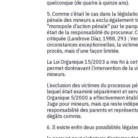
quelconque (de quatre à quinze ans).
5. Comme c’était le cas dans la législati
pénale des mineurs a exclu également tout
"monopole d’action pénale" par le parque
était de la responsabilité du procureur. C
critiquée (Landrove Díaz, 1988, 293 ; Ve
circonstances exceptionnelles, la victime 
procès, mais d’une façon limitée.
La Loi Organique 15/2003 a mis fin à cette
permet dorénavant l’intervention de la v
mineurs.
L’exclusion des victimes du processus péna
lequel était examiné séparément et servait
Organique 5/2000 a effectivement établi 
Juge pour mineurs, mais qui reste indépe
responsabilité des parents et représent
dégâts commis.
6. Il existe enfin deux possibilités léga