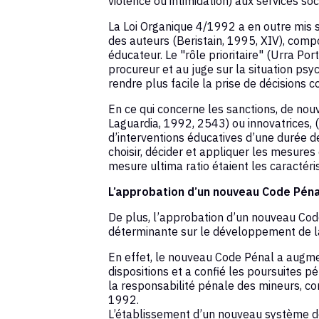
violence ou intimidation) aux services soc
La Loi Organique 4/1992 a en outre mis s
des auteurs (Beristain, 1995, XIV), comp
éducateur. Le "rôle prioritaire" (Urra Por
procureur et au juge sur la situation psy
rendre plus facile la prise de décisions 
En ce qui concerne les sanctions, de no
Laguardia, 1992, 2543) ou innovatrices, 
d’interventions éducatives d’une durée d
choisir, décider et appliquer les mesures
mesure ultima ratio étaient les caractéris
L’approbation d’un nouveau Code Péna
De plus, l’approbation d’un nouveau Co
déterminante sur le développement de la
En effet, le nouveau Code Pénal a augment
dispositions et a confié les poursuites p
la responsabilité pénale des mineurs, co
1992.
L’établissement d’un nouveau système de