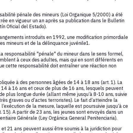
sabilité pénale des mineurs (Loi Organique 5/2000) a été
rée en vigueur un an après sa publication dans le Bulletin
ín Oficial del Estado).
hangements introduits en 1992, une modification primordiale
es mineurs et de la délinquance juvénile1.
 la responsabilité "pénale" du mineur dans le sens formel,
blent à ceux des adultes, mais qui en sont différents en
e cette responsabilité doit entraîner une réaction non
pliquée à des personnes âgées de 14 à 18 ans (art. 1). La
 de 14 à 16 ans et ceux de plus de 16 ans, lesquels peuvent
de plus longue durée (allant même jusqu’à 8-10 ans, suivie
rès graves ou d’actes terroristes). Le fait d’atteindre la
l’exécution de la mesure, laquelle est poursuivie jusqu’à ce
rt. 15). A partir de 23 ans, les jeunes sont envoyés dans un
entiaire Générale (Ley Orgánica General Penitenciaria).
 et 21 ans peuvent aussi être soumis à la juridiction pour