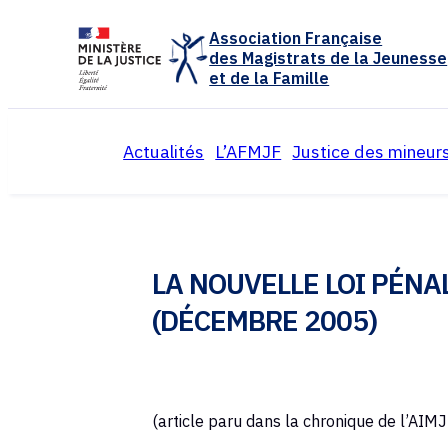
Panneau de gestion des cookies
Association Française
des Magistrats de la Jeunesse
et de la Famille
Actualités
L’AFMJF
Justice des mineur
Présentation de l’associ
Organisation e
Colloques annuels
Réflexions et 
LA NOUVELLE LOI PÉN
Activités de l’associatio
Textes juridiq
(DÉCEMBRE 2005)
Calendrier
Archives
Archives
(article paru dans la chronique de l’AI