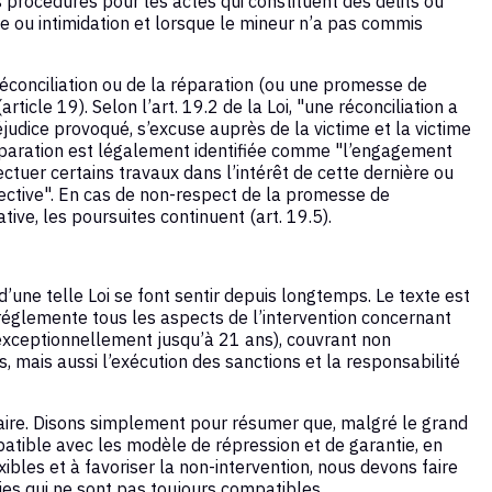
 procédures pour les actes qui constituent des délits ou
ce ou intimidation et lorsque le mineur n’a pas commis
éconciliation ou de la réparation (ou une promesse de
rticle 19). Selon l’art. 19.2 de la Loi, "une réconciliation a
éjudice provoqué, s’excuse auprès de la victime et la victime
réparation est légalement identifiée comme "l’engagement
ectuer certains travaux dans l’intérêt de cette dernière ou
ective". En cas de non-respect de la promesse de
tive, les poursuites continuent (art. 19.5).
d’une telle Loi se font sentir depuis longtemps. Le texte est
il réglemente tous les aspects de l’intervention concernant
 exceptionnellement jusqu’à 21 ans), couvrant non
 mais aussi l’exécution des sanctions et la responsabilité
re. Disons simplement pour résumer que, malgré le grand
atible avec les modèle de répression et de garantie, en
xibles et à favoriser la non-intervention, nous devons faire
ies qui ne sont pas toujours compatibles.