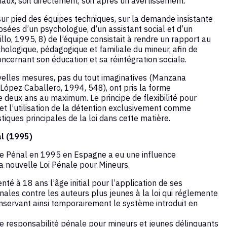
iaux, soit directement, soit après un avertissement.
ur pied des équipes techniques, sur la demande insistante
osées d’un psychologue, d’un assistant social et d’un
tillo, 1995, 8) de l’équipe consistait à rendre un rapport au
chologique, pédagogique et familiale du mineur, afin de
concernant son éducation et sa réintégration sociale.
uvelles mesures, pas du tout imaginatives (Manzana
(López Caballero, 1994, 548), ont pris la forme
e deux ans au maximum. Le principe de flexibilité pour
 et l’utilisation de la détention exclusivement comme
tiques principales de la loi dans cette matière.
l (1995)
de Pénal en 1995 en Espagne a eu une influence
 nouvelle Loi Pénale pour Mineurs.
é à 18 ans l’âge initial pour l’application de ses
énales contre les auteurs plus jeunes à la loi qui réglemente
nservant ainsi temporairement le système introduit en
 responsabilité pénale pour mineurs et jeunes délinquants