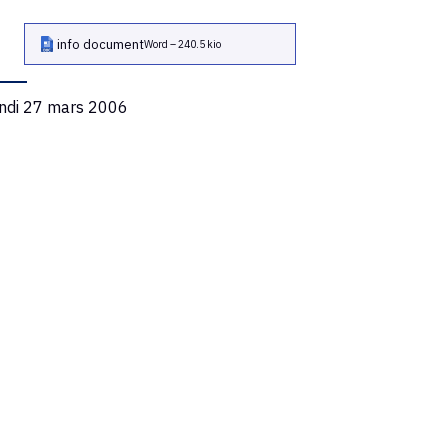
Archives
info document
Word – 240.5 kio
Livres et Revues
ndi 27 mars 2006