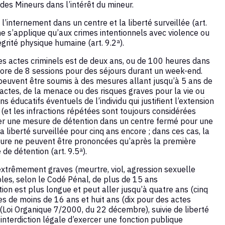
 des Mineurs dans l’intérêt du mineur.
l’internement dans un centre et la liberté surveillée (art.
ne s’applique qu’aux crimes intentionnels avec violence ou
égrité physique humaine (art. 9.2ª).
s actes criminels est de deux ans, ou de 100 heures dans
ncore de 8 sessions pour des séjours durant un week-end.
s peuvent être soumis à des mesures allant jusqu’à 5 ans de
 actes, de la menace ou des risques graves pour la vie ou
s éducatifs éventuels de l’individu qui justifient l’extension
(et les infractions répétées sont toujours considérées
er une mesure de détention dans un centre fermé pour une
a liberté surveillée pour cinq ans encore ; dans ces cas, la
sure ne peuvent être prononcées qu’après la première
de détention (art. 9.5ª).
extrêmement graves (meurtre, viol, agression sexuelle
les, selon le Codé Pénal, de plus de 15 ans
ion est plus longue et peut aller jusqu’à quatre ans (cinq
es de moins de 16 ans et huit ans (dix pour des actes
 (Loi Organique 7/2000, du 22 décembre), suivie de liberté
 interdiction légale d’exercer une fonction publique