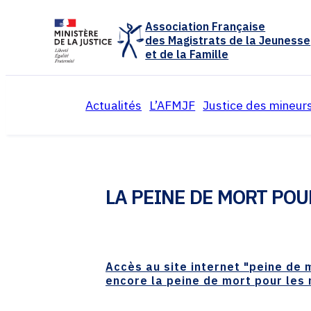
Panneau de gestion des cookies
Association Française
des Magistrats de la Jeunesse
et de la Famille
Actualités
L’AFMJF
Justice des mineur
Présentation de l’associ
Organisation e
Colloques annuels
Réflexions et 
LA PEINE DE MORT POU
Activités de l’associatio
Textes juridiq
Calendrier
Archives
Archives
Accès au site internet "peine de 
encore la peine de mort pour les