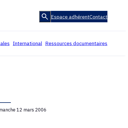
Espace adhérent
Contact
ales
International
Ressources documentaires
L’Association Internationale des
Textes législatifs et
MJF
Magistrats de la Jeunesse et de
règlementaires, jurisprudence
la Famille (AIMJF)
ompagnés
Rapports
Droit comparé
ineurs
L’AFMJF dans les médias
La justice des mineurs pays par
pays
Liens utiles
Archives
Vidéos
imanche 12 mars 2006
La revue Mélampous de
l’AFMJF